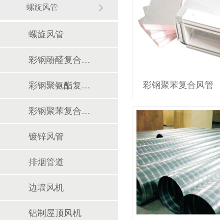
螺旋风管
彩钢酚醛复合风管
螺旋风管
彩钢聚氨酯复合风管
彩钢酚醛复合风管
彩钢聚苯复合风管
彩钢聚苯复合风管
彩钢聚氨酯复合风管
镀锌风管
彩钢聚苯复合风管
排烟管道
镀锌风管
边墙风机
排烟管道
铝制屋顶风机
边墙风机
铝制屋顶风机